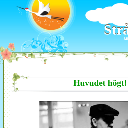
Str
Str
Mi
Huvudet högt!