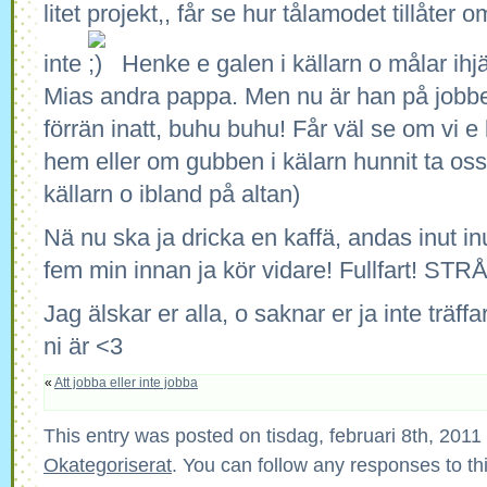
litet projekt,, får se hur tålamodet tillåter o
inte
Henke e galen i källarn o målar ihjä
Mias andra pappa. Men nu är han på jobb
förrän inatt, buhu buhu! Får väl se om vi 
hem eller om gubben i kälarn hunnit ta oss!
källarn o ibland på altan)
Nä nu ska ja dricka en kaffä, andas inut in
fem min innan ja kör vidare! Fullfart! S
Jag älskar er alla, o saknar er ja inte träffa
ni är <3
«
Att jobba eller inte jobba
This entry was posted on tisdag, februari 8th, 2011 
Okategoriserat
. You can follow any responses to th