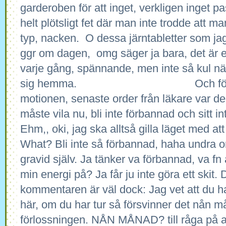
garderoben för att inget, verkligen inget p
helt plötsligt fet där man inte trodde att 
typ, nacken. O dessa järntabletter som jag
ggr om dagen, omg säger ja bara, det är 
varje gång, spännande, men inte så kul nä
sig hemma. Och för att in
motionen, senaste order från läkare var d
måste vila nu, bli inte förbannad och sitt int
Ehm,, oki, jag ska alltså gilla läget med att
What? Bli inte så förbannad, haha undra o
gravid själv. Ja tänker va förbannad, va fn
min energi på? Ja får ju inte göra ett skit.
kommentaren är väl dock: Jag vet att du ha
här, om du har tur så försvinner det nån m
förlossningen. NÅN MÅNAD? till råga på all