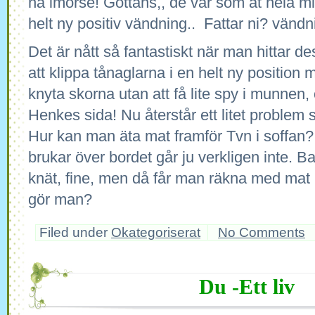
ha imorse! Göttans,, de var som at hela min
helt ny positiv vändning.. Fattar ni? vänd
Det är nått så fantastiskt när man hittar d
att klippa tånaglarna i en helt ny position 
knyta skorna utan att få lite spy i munnen,
Henkes sida! Nu återstår ett litet problem 
Hur kan man äta mat framför Tvn i soffan
brukar över bordet går ju verkligen inte. Ba
knät, fine, men då får man räkna med mat p
gör man?
Filed under
Okategoriserat
No Comments
Du -Ett liv