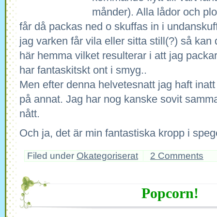
månder). Alla lådor och pl
får då packas ned o skuffas in i undansku
jag varken får vila eller sitta still(?) så kan
här hemma vilket resulterar i att jag packa
har fantaskitskt ont i smyg..
Men efter denna helvetesnatt jag haft inat
på annat. Jag har nog kanske sovit samman
nått.
Och ja, det är min fantastiska kropp i speg
Filed under
Okategoriserat
2 Comments
Popcorn!