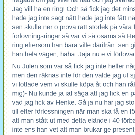
Jag vill ha en ring! Och så fick jag det mi
hade jag inte sagt nått hade jag inte fått nå
sen skulle ner o prova rätt storlek på våra 
förlovningsringar så var vi så osams så Hen
ring eftersom han bara ville därifrån. sen 
han hela vägen, haha. Jaja nu e vi förlovad
Nu Julen som var så fick jag inte heller nå
men den räknas inte för den valde jag ut sjä
vi lottade vem vi skulle köpa åt och han råk
mig)- Nu kunde ja iaf säga att jag fick en 
vad jag fick av Henke. Så ja nu har jag sto
till efter förlossningen när man ska få en f
att man stått ut med detta elände i 40 förb
inte ens han vet att man brukar ge present