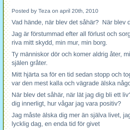
Posted by Teza on april 20th, 2010
Vad hände, när blev det såhär? När blev du 
Jag är förstummad efter all förlust och sorg
riva mitt skydd, min mur, min borg.
Ty människor dör och komer aldrig åter, mit
själen gråter.
Mitt hjärta sa för en tid sedan stopp och to
var den mest kalla och vägrade älska någ
När blev det såhär, när lät jag dig bli ett l
dig innerligt, hur vågar jag vara positiv?
Jag måste älska dig mer än själva livet, ja
lycklig dag, en enda tid för givet