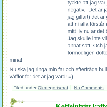
tyckte att jag var 
negativ. -Det är j
jag gillart) det ä
att ni alla förstå
mitt liv nu är de
Jag skulle inte vi
annat sätt! Och j
förmodligen dotte
mina!
Nu ska jag ringa min far och efterfråga bul
våfflor för det är jag värd! =)
Filed under
Okategoriserat
No Comments
Koffeinfritt kaff