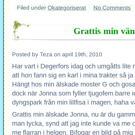
Filed under
Okategoriserat
No Comments
Grattis min vän
Posted by Teza on april 19th, 2010
Har vart i Degerfors idag och umgåtts lite 
att hon fann sig en karl i mina trakter så ja 
Hängt hos min älskade moster G och gosat
dock när Jonna som fyller tjugofem barre i
dyngspark från min lillfisa i magen, haha v
Grattis min älskade Jonna, nu är du gamm
man tycka, synd att jag inte kunde va me o
me flarran i helgen. Bifogar en bild på mig