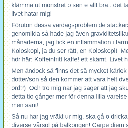
klämma ut monstret o sen e allt bra.. det tar
livet hatar mig!
Föruton dessa vardagsproblem de stackars
genomlida så hade jag även graviditetsill
månaderna, jag fick en inflammation i tarm
Koloskopi, ja du ser rätt, en Koloskopi! Me
hör här: Koffeinfritt kaffe! ett skämt. Livet 
Men ändock så finns det så mycket kärlek l
dotter/son så den kommer att vara helt öve
ord?) Och tro mig när jag säger att jag sku
detta tio gånger mer för denna lilla varelse
men sant!
Så nu har jag vräkt ur mig, ska gå o dricka 
diverse vårsol på balkongen! Carpe diem