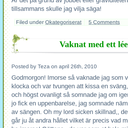
Är det på grund av jobbet eller graviditet
tillsammans skulle jag vilja säga!
Filed under
Okategoriserat
5 Comments
Vaknat med ett lé
Posted by Teza on april 26th, 2010
Godmorgon! Imorse så vaknade jag som van
klocka och var tvungen att kissa en sväng
och högst ovanligt så somnade jag om ige
jo fick en uppenbarelse, jag somnade näm
av sängen. Oh my lord sicken skillnad,, det 
går ju åt andra hållet vilket är precis vad m