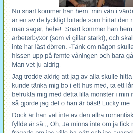
Nu snart kommer han hem, min vän i värde
är en av de lyckligt lottade som hittat den
man säger, hehe! Snart kommer han hem s
arbeterbyxor (som vi gillar starkt), och skäl
inte har låst dörren. -Tänk om någon skulle 
hissen upp på femte våningen och bara gå i
Man vet ju aldrig.
Jag trodde aldrig att jag av alla skulle hit
kunde tänka mig bo i ett hus med, ta ett l
befrukta mig med detta lilla monster i mi
så gjorde jag det o han är bäst! Lucky me
Dock är han väl inte av den allra romantis
fyllde år så,,, Öh, Ja minns inte om ja fick 
frågade om jag ville ha nått och jag svara