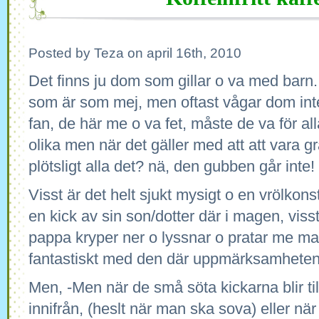
Posted by Teza on april 16th, 2010
Det finns ju dom som gillar o va med barn
som är som mej, men oftast vågar dom int
fan, de här me o va fet, måste de va för alla
olika men när det gäller med att att vara gra
plötsligt alla det? nä, den gubben går inte!
Visst är det helt sjukt mysigt o en vrölkon
en kick av sin son/dotter där i magen, viss
pappa kryper ner o lyssnar o pratar me mag
fantastiskt med den där uppmärksamheten
Men, -Men när de små söta kickarna blir ti
innifrån, (heslt när man ska sova) eller när