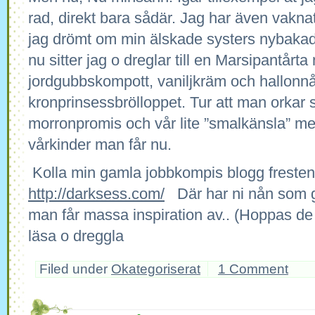
rad, direkt bara sådär. Jag har även vaknat
jag drömt om min älskade systers nybakad
nu sitter jag o dreglar till en Marsipantårt
jordgubbskompott, vaniljkräm och hallonnån
kronprinsessbrölloppet. Tur att man orkar s
morronpromis och vår lite ”smalkänsla” me
vårkinder man får nu.
Kolla min gamla jobbkompis blogg fresten
http://darksess.com/
Där har ni nån som gi
man får massa inspiration av.. (Hoppas de 
läsa o dreggla
Filed under
Okategoriserat
1 Comment