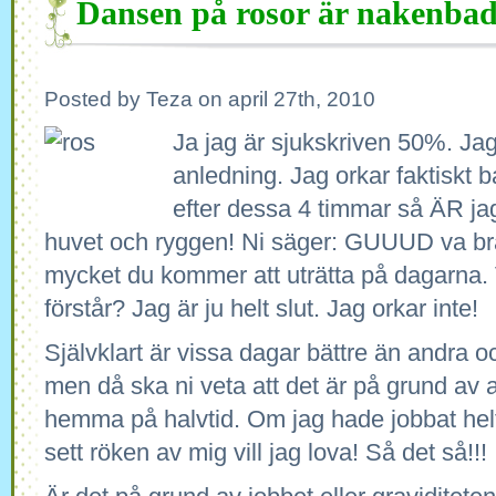
Dansen på rosor är nakenbad
Posted by Teza on april 27th, 2010
Ja jag är sjukskriven 50%. Jag
anledning. Jag orkar faktiskt 
efter dessa 4 timmar så ÄR jag h
huvet och ryggen! Ni säger: GUUUD va bra
mycket du kommer att uträtta på dagarna. V
förstår? Jag är ju helt slut. Jag orkar inte!
Självklart är vissa dagar bättre än andra oc
men då ska ni veta att det är på grund av at
hemma på halvtid. Om jag hade jobbat helt
sett röken av mig vill jag lova! Så det så!!!