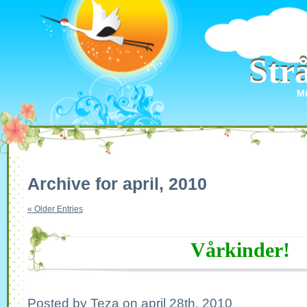
Str
Str
Mi
Archive for april, 2010
« Older Entries
Vårkinder!
Posted by Teza on april 28th, 2010