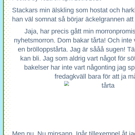
Stackars min älskling som hostat och harkl
han väl somnat så börjar äckelgrannen att 
Jaja, har precis gått min morronpromis 
nyhetsmorron. Dom bakar tårta! Och inte v
en brölloppstårta. Jag är sååå sugen! Tä
kan bli. Jag som aldrig vart något för sö
bakelser har inte vart någonting jag spr
fredagkväll bara för att ja m
Men nu, Nu minsann. Igår tillexempel åt j