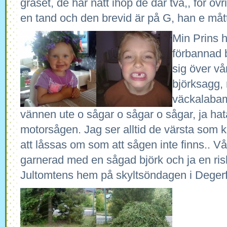
gräset, de har nått ihop de där två,, för övr
en tand och den brevid är på G, han e måttli
Min Prins h
förbannad 
sig över vå
björksagg,
väckalabam
vännen ute o sågar o sågar o sågar, ja hat
motorsågen. Jag ser alltid de värsta som k
att låssas om som att sågen inte finns.. V
garnerad med en sågad björk och ja en ri
Jultomtens hem på skyltsöndagen i Degerf