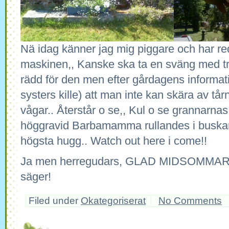
Nä idag känner jag mig piggare och har reda
maskinen,, Kanske ska ta en sväng med tr
rädd för den men efter gårdagens informat
systers kille) att man inte kan skära av tå
vågar.. Återstår o se,, Kul o se grannarna
höggravid Barbamamma rullandes i buskar
högsta hugg.. Watch out here i come!!
Ja men herregudars, GLAD MIDSOMMAR
säger!
Filed under
Okategoriserat
No Comments