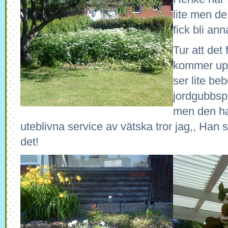
lite men de
fick bli ann
Tur att de
kommer upp 
ser lite beb
jordgubbspl
men den har
uteblivna service av vätska tror jag,, Han ser
det!