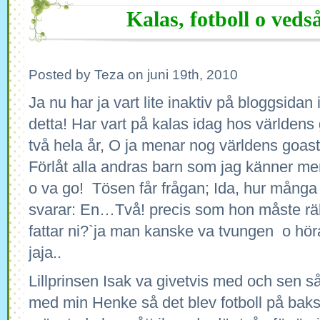
Kalas, fotboll o veds
Posted by Teza on juni 19th, 2010
Ja nu har ja vart lite inaktiv på bloggsidan
detta! Har vart på kalas idag hos världens 
två hela år, O ja menar nog världens goaste
Förlåt alla andras barn som jag känner men 
o va go! Tösen får frågan; Ida, hur många å
svarar: En…Två! precis som hon måste räkn
fattar ni?`ja man kanske va tvungen o hör
jaja..
Lillprinsen Isak va givetvis med och sen så
med min Henke så det blev fotboll på baksi