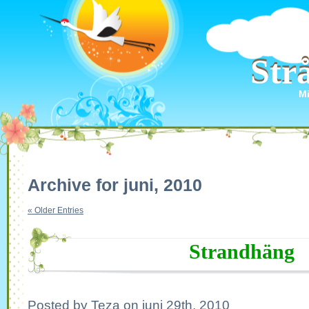
Str
Str
Mi
Archive for juni, 2010
« Older Entries
Strandhäng
Posted by Teza on juni 29th, 2010