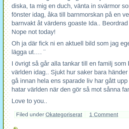
diska, ta mig en duch, vänta in svärmor s
fönster idag, åka till barnmorskan på en v
barnvakt åt värdens goaste Ida.. Beordr
Nope not today!
Oh ja där fick ni en aktuell bild som jag ege
lägga ut…. ¨
I övrigt så går alla tankar till en familj som
världen idag.. Sjukt hur saker bara händer 
gå innan hela ens sparade liv har gått upp 
hatar världen när den gör så mot sånna fa
Love to you..
Filed under
Okategoriserat
1 Comment