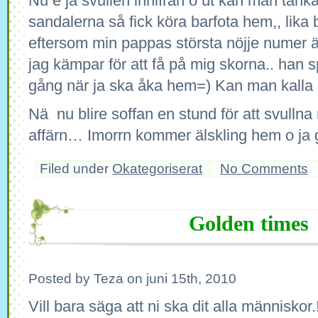
Nu e ja svullen innifrån o ut kan man tänka
sandalerna så fick köra barfota hem,, lika
eftersom min pappas största nöjje numer är 
jag kämpar för att få på mig skorna.. han spr
gång när ja ska åka hem=) Kan man kalla
Nä nu blire soffan en stund för att svullna ne
affärn… Imorrn kommer älskling hem o ja gi
Filed under
Okategoriserat
No Comments
Golden times
Posted by Teza on juni 15th, 2010
Vill bara säga att ni ska dit alla människor