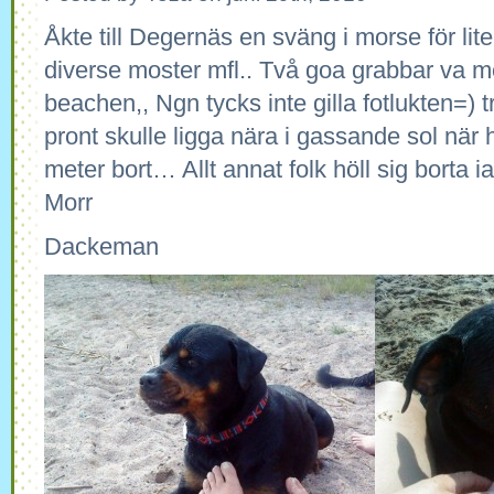
Åkte till Degernäs en sväng i morse för li
diverse moster mfl.. Två goa grabbar va m
beachen,, Ngn tycks inte gilla fotlukten=) t
pront skulle ligga nära i gassande sol nä
meter bort… Allt annat folk höll sig borta iall
Morr
Dackeman