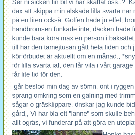
Ser ni sicken fin bil vi har skaffat oss..? 
dax att skippa min älskade lilla svarta när
på en liten också. Golfen hade ju elfel, b
handbromsen funkade inte, däcken hade för
kunde bara köra max en person i baksätet. T
till har den tamejtusan gått hela tiden och j
körförbudet är aktuellt om en månad., *sn
för lilla svarta iaf, den får vila i vårt garag
får lite tid för den.
Igår bestod min dag av sömn, ont i ryggen
sprang omkring som en galning med trimmr
sågar o gräsklippare, önskar jag kunde bi
gård,, Vi har bla ett ”lanne” som skulle b
allt ogräs, vi funderar på att göra en utepl
Henke har 