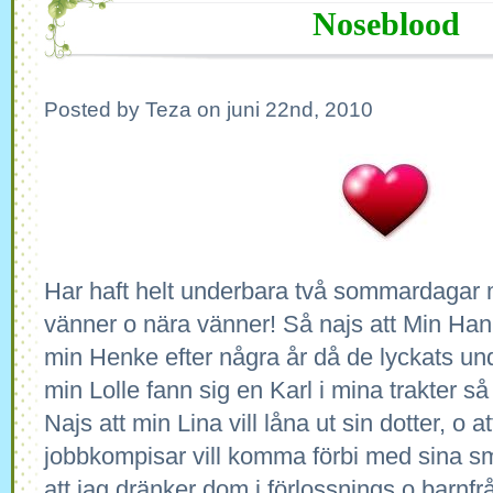
Noseblood
Posted by Teza on juni 22nd, 2010
Har haft helt underbara två sommardaga
vänner o nära vänner! Så najs att Min Hanna
min Henke efter några år då de lyckats und
min Lolle fann sig en Karl i mina trakter så
Najs att min Lina vill låna ut sin dotter, o a
jobbkompisar vill komma förbi med sina små
att jag dränker dom i förlossnings o barnf