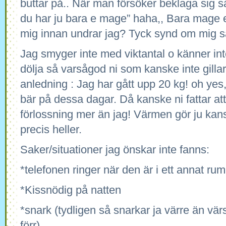
buttar på.. När man försöker beklaga sig 
du har ju bara e mage” haha,, Bara mage el
mig innan undrar jag? Tyck synd om mig s
Jag smyger inte med viktantal o känner inte
dölja så varsågod ni som kanske inte gilla
anledning : Jag har gått upp 20 kg! oh yes
bär på dessa dagar. Då kanske ni fattar at
förlossning mer än jag! Värmen gör ju kans
precis heller.
Saker/situationer jag önskar inte fanns:
*telefonen ringer när den är i ett annat rum
*Kissnödig på natten
*snark (tydligen så snarkar ja värre än värst
förr)