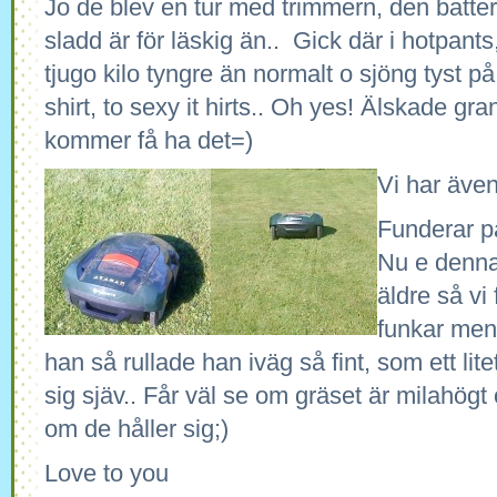
Jo de blev en tur med trimmern, den batte
sladd är för läskig än.. Gick där i hotpants
tjugo kilo tyngre än normalt o sjöng tyst på
shirt, to sexy it hirts.. Oh yes! Älskade gr
kommer få ha det=)
Vi har även
Funderar p
Nu e denna
äldre så vi
funkar men 
han så rullade han iväg så fint, som ett lit
sig sjäv.. Får väl se om gräset är milahögt
om de håller sig;)
Love to you