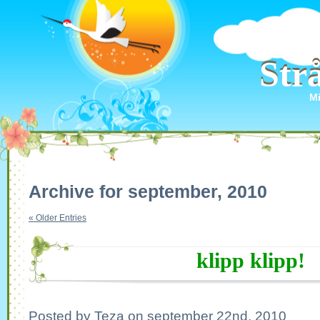
Str
Str
Mi
Archive for september, 2010
« Older Entries
klipp klipp!
Posted by Teza on september 22nd, 2010