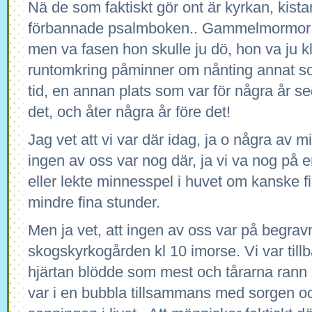
Nä de som faktiskt gör ont är kyrkan, kis
förbannade psalmboken.. Gammelmormor ä
men va fasen hon skulle ju dö, hon va ju k
runtomkring påminner om nånting annat s
tid, en annan plats som var för några år s
det, och åter några år före det!
Jag vet att vi var där idag, ja o några av 
ingen av oss var nog där, ja vi va nog på
eller lekte minnesspel i huvet om kanske fi
mindre fina stunder.
Men ja vet, att ingen av oss var på begrav
skogskyrkogården kl 10 imorse. Vi var tillb
hjärtan blödde som mest och tårarna ran
var i en bubbla tillsammans med sorgen o