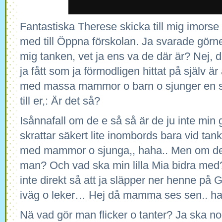
Fantastiska Therese skicka till mig imorse o 
med till Öppna förskolan. Ja svarade görne
mig tanken, vet ja ens va de där är? Nej, de
ja fått som ja förmodligen hittat på själv är 
med massa mammor o barn o sjunger en s
till er,: Är det så?
Isånnafall om de e så så är de ju inte min g
skrattar säkert lite inombords bara vid tan
med mammor o sjunga,, haha.. Men om de 
man? Och vad ska min lilla Mia bidra med?
inte direkt så att ja släpper ner henne på 
iväg o leker… Hej då mamma ses sen.. h
Nä vad gör man flicker o tanter? Ja ska nog