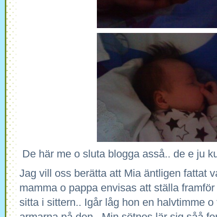
De här me o sluta blogga asså.. de e ju kul
Jag vill oss berätta att Mia äntligen fattat 
mamma o pappa envisas att ställa framför
sitta i sittern.. Igår låg hon en halvtimme o
armarna på den.. Min sötnos lär sig såå fort