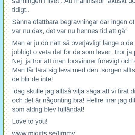
sanningen i livet.. Att människor faktiskt dö
tidigt..
Sånna ofattbara begravningar där ingen ot
var nu dax, det var nu hennes tid att gå”
Man är ju dö nått så överjävligt länge o de 
jobbigt o veta det för de som lever. Tror ja
Nej, ja tror att man försvinner förevigt oc
Man får lära sig leva med den, sorgen allt
de blir de inte!
Idag skulle jag alltså vilja säga att vi fira
och det är någonting bra! Hellre firar jag ditt
som aldrig blev fulländat!
Love to you!
www.migitts.se/timmy