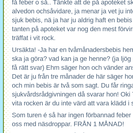
få feber o så.. Tänkte att de på apoteket 
alvedon ochsåvidare, ja menar ja vet ju inte
sjuk bebis, nä ja har ju aldrig haft en beb
tanten på apoteket var nog den mest förvi
träffat i vit rock.
Ursäkta! -Ja har en tvåmånadersbebis he
ska ja göra? vad kan ja ge henne? (ja ljög
få rätt svar) Ehm säger hon och vänder ansi
Det är ju från tre månader de här säger hon
och min bebis är två som sagt. Du får ring
sjukvårdsrådgivningen då svarar hon! Oki
vita rocken är du inte värd att vara klädd i 
Som turen é så har ingen förbannad feber u
oss med näsdroppar. FRÅN 1 MÅNAD!