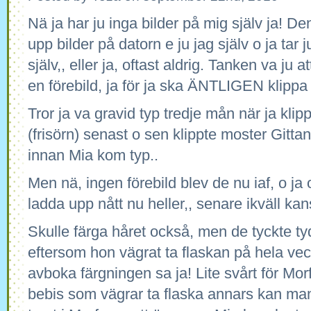
Nä ja har ju inga bilder på mig själv ja! 
upp bilder på datorn e ju jag själv o ja tar j
själv,, eller ja, oftast aldrig. Tanken va ju a
en förebild, ja för ja ska ÄNTLIGEN klippa
Tror ja va gravid typ tredje mån när ja kli
(frisörn) senast o sen klippte moster Gitta
innan Mia kom typ..
Men nä, ingen förebild blev de nu iaf, o ja o
ladda upp nått nu heller,, senare ikväll kan
Skulle färga håret också, men de tyckte ty
eftersom hon vägrat ta flaskan på hela vec
avboka färgningen sa ja! Lite svårt för Mo
bebis som vägrar ta flaska annars kan man