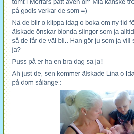
tomt i Morfars patt även om Mia kanske tror
på godis verkar de som =)
Nä de blir o klippa idag o boka om ny tid f
älskade önskar blonda slingor som ja allti
så de får de väl bli.. Han gör ju som ja vill 
ja?
Puss på er ha en bra dag sa ja!!
Ah just de, sen kommer älskade Lina o Ida
på dom sålänge::