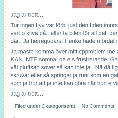
Jag är trött…
Tur ingen tjyv var förbi just den tiden imo
vart o kliva på.. eller ta bilen för all del, 
där.. Ja herregudars! Henke hade mördat 
Ja måste komma över mitt cpproblem me o
KAN INTE somna, de e s frustrerande. Gale
väl pluffsan sover så kan inte ja.. Nä då li
skruvar eller så springer ja runt som en gal
som ja tror att ja inte kan göra när hon e
Jag är trött…
Filed under
Okategoriserat
No Comments