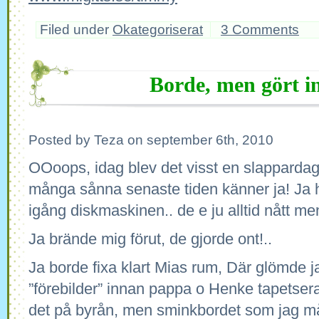
Filed under
Okategoriserat
3 Comments
Borde, men gört in
Posted by Teza on september 6th, 2010
OOoops, idag blev det visst en slappardag.
många sånna senaste tiden känner ja! Ja har
igång diskmaskinen.. de e ju alltid nått men
Ja brände mig förut, de gjorde ont!..
Ja borde fixa klart Mias rum, Där glömde ja
”förebilder” innan pappa o Henke tapetser
det på byrån, men sminkbordet som jag måla