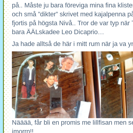
på.. Måste ju bara föreviga mina fina klis
och små ”dikter” skrivet med kajalpenna 
fjortis på högsta Nivå.. Tror de var typ när
bara ÄÄLskadee Leo Dicaprio…
Ja hade alltså de här i mitt rum när ja va y
Nääää, får bli en promis me lillfisan men s
im