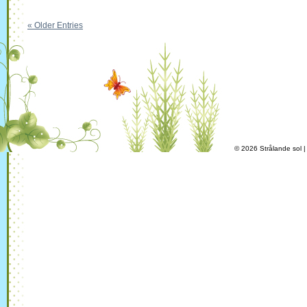
« Older Entries
© 2026 Strålande sol 